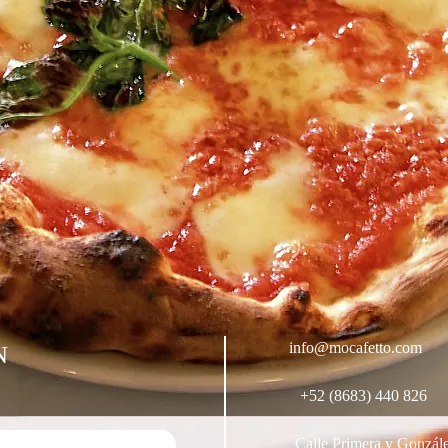
info@mocafetto.com
N
+52 (8683) 440 826
Calle Primera y Gonzá