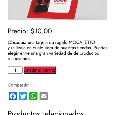
$
10.00
Obsequia una tarjeta de regalo MOCAFETTO
y utilízala en cualquiera de nuestras tiendas. Puedes
elegir entre una gran variedad de de productos
o souvenirs.
Tarjeta
Añadir al carrito
de
regalo
Compartir:
mocafetto
cantidad
Facebook
Twitter
WhatsApp
Email
Productos relacionados