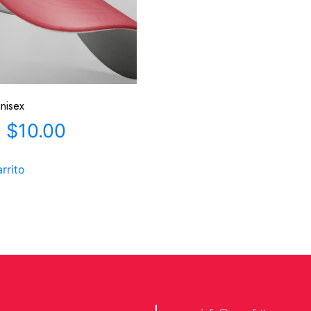
unisex
$
10.00
arrito