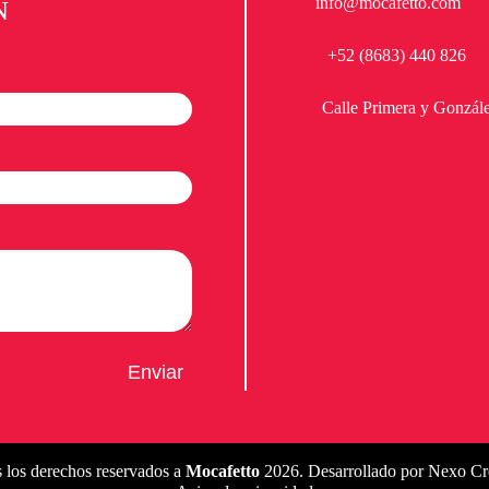
info@mocafetto.com
N
+52 (8683) 440 826
Calle Primera y Gonzá
 los derechos reservados a
Mocafetto
2026. Desarrollado por
Nexo Cr